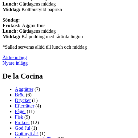
Lunch:
Gårdagens middag
Middag:
Köttfärsfylld paprika
Söndag:
Frukost:
Äggmuffins
Lunch:
Gårdagens middag
Middag:
Kålpudding med rårörda lingon
*Sallad serveras alltid till lunch och middag
Inläggsnavigering
Äldre inlägg
Nyare inlägg
De la Cocina
Äggrätter
(7)
Bröd
(6)
Drycker
(1)
Efterrätter
(4)
Fågel
(11)
Fisk
(9)
Frukost
(12)
God Jul
(1)
Gott nytt år!
(1)