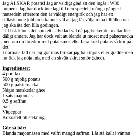
Jag ÄLSKAR potatis! Jag är väldigt glad att den ingår i W30
numera. Jag har dock inte lagt till den speciellt många gånger i
matsedeln eftersom den är väldigt energirik och jag har ett
stillasittande jobb och känner väl att jag får välja mina tillfällen när
jag ska äta den lilla godingen.
Till fisk känns det som ett självklart val då jag tycker det mättar lite
dåligt annars. Jag har dock valt att blanda ut moset med palsternacka
men om du föredrar rent potatismos eller bara kokt potatis så kör på
det!
I normala fall när jag gör mos brukar jag ha i mjölk eller grädde men
nu fick jag nöja mig med en skvätt skirat smör (ghee).
Ingredienser:
4 port lax
500 g mjölig potatis
500 g palsternacka
Några matskedar ghee
1 sats majonnäs
0,5 g saffran
Salt
Vitpeppar
Kokosfett till stekning
Gör så här:
Blanda majonnäsen med valfri mängd saffran. Låt stå kallt i väntan