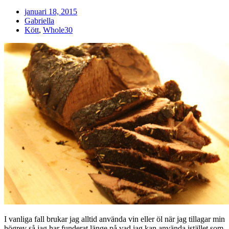
januari 18, 2015
Gabriella
Kött
,
Whole30
I vanliga fall brukar jag alltid använda vin eller öl när jag tillagar min
högrev så jag har funderat länge på vad jag kan använda istället som