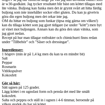
är w30-godkänt. Jag tycker resultatet blir bäst om köttet tillagas med
lite vätska. Buljong kan funka men det är grymt svårt att hitta färdig
buljong som inte innehåller socker eller gluten. Du kan ju givetvis
göra din egen buljong men det orkar inte jag.
OM du hittar en buljong som funkar (tipsa mig gärna om vilken!)
kan du tillaga köttet som jag gjort tidigare (se under ”kött”) men byt
ut vinet mot buljongen. Annars kan du göra den utan vätska, som
jag gjort nedan.
Recept på hur man tillagar rotfrukter och chimichurri finns redan
under ”Tillbehör” och ”Såser och dressingar”.
Ingredienser:
1 högrev (min är på 1,4 kg men du kan ta en mindre bit)
Salt
Peppar
Rosmarin
Vitlökspulver
Kokosfett
Gör så här:
Sätt ugnen på 125 grader.
Lägg köttet i en ugnsfast form och pensla det med lite smält
kokosfett.
Salta och peppra och ställ in i ugnen i 4-6 timmar, beroende på
vilken storlek du har på köttet.