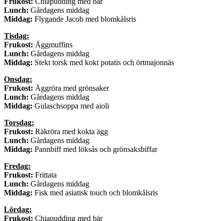
Frukost:
Chiapudding med bär
Lunch:
Gårdagens middag
Middag:
Flygande Jacob med blomkålsris
Tisdag:
Frukost:
Äggmuffins
Lunch:
Gårdagens middag
Middag:
Stekt torsk med kokt potatis och örtmajonnäs
Onsdag:
Frukost:
Äggröra med grönsaker
Lunch:
Gårdagens middag
Middag:
Gulaschsoppa med aioli
Torsdag:
Frukost:
Räkröra med kokta ägg
Lunch:
Gårdagens middag
Middag:
Pannbiff med löksås och grönsaksbiffar
Fredag:
Frukost:
Frittata
Lunch:
Gårdagens middag
Middag:
Fisk med asiatisk touch och blomkålsris
Lördag:
Frukost:
Chiapudding med bär