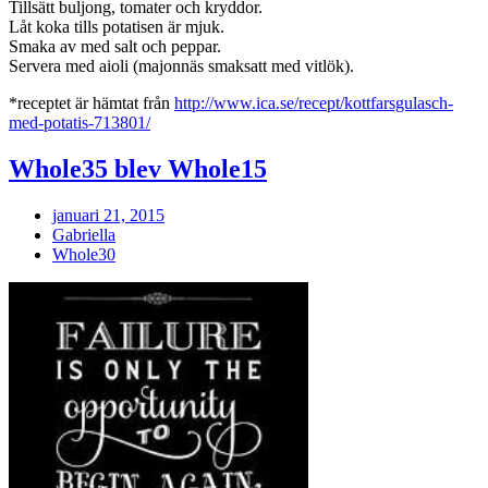
Tillsätt buljong, tomater och kryddor.
Låt koka tills potatisen är mjuk.
Smaka av med salt och peppar.
Servera med aioli (majonnäs smaksatt med vitlök).
*receptet är hämtat från
http://www.ica.se/recept/kottfarsgulasch-
med-potatis-713801/
Whole35 blev Whole15
januari 21, 2015
Gabriella
Whole30