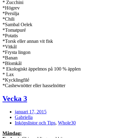
* Zucchini
*Högrev
*Persilja
*Chili
*Sambal Oelek
*Tomatpuré
*Potatis
*Torsk eller annan vit fisk
*Vitkål
*Frysta lingon
*Banan
*Blomkål
* Ekologiskt äppelmos på 100 % äpplen
* Lax
*Kycklingfilé
*Cashewnötter eller hasselnötter
Vecka 3
januari 17, 2015
Gabriella
Inköpslistor och Tips
,
Whole30
Måndag: