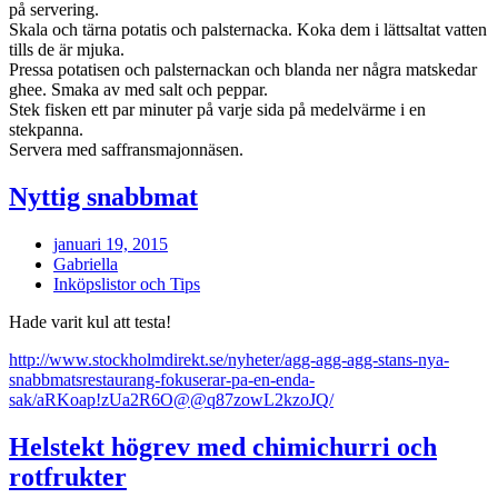
på servering.
Skala och tärna potatis och palsternacka. Koka dem i lättsaltat vatten
tills de är mjuka.
Pressa potatisen och palsternackan och blanda ner några matskedar
ghee. Smaka av med salt och peppar.
Stek fisken ett par minuter på varje sida på medelvärme i en
stekpanna.
Servera med saffransmajonnäsen.
Nyttig snabbmat
januari 19, 2015
Gabriella
Inköpslistor och Tips
Hade varit kul att testa!
http://www.stockholmdirekt.se/nyheter/agg-agg-agg-stans-nya-
snabbmatsrestaurang-fokuserar-pa-en-enda-
sak/aRKoap!zUa2R6O@@q87zowL2kzoJQ/
Helstekt högrev med chimichurri och
rotfrukter