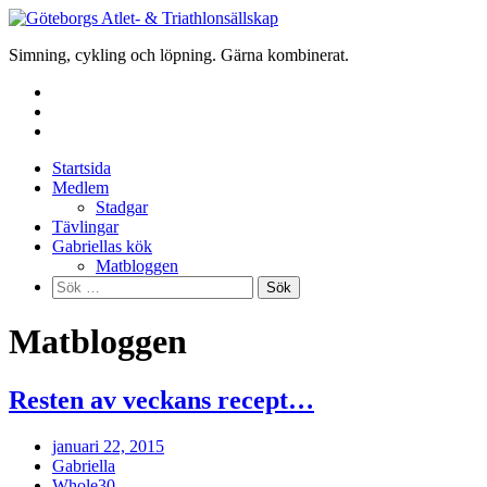
Skip
to
Simning, cykling och löpning. Gärna kombinerat.
content
Startsida
Medlem
Stadgar
Tävlingar
Gabriellas kök
Matbloggen
Sök
efter:
Matbloggen
Resten av veckans recept…
januari 22, 2015
Gabriella
Whole30