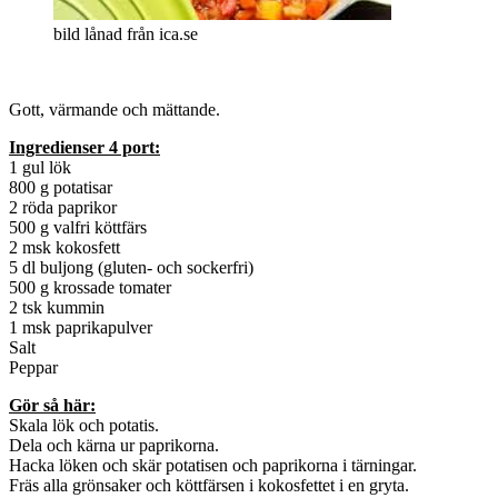
bild lånad från ica.se
Gott, värmande och mättande.
Ingredienser 4 port:
1 gul lök
800 g potatisar
2 röda paprikor
500 g valfri köttfärs
2 msk kokosfett
5 dl buljong (gluten- och sockerfri)
500 g krossade tomater
2 tsk kummin
1 msk paprikapulver
Salt
Peppar
Gör så här:
Skala lök och potatis.
Dela och kärna ur paprikorna.
Hacka löken och skär potatisen och paprikorna i tärningar.
Fräs alla grönsaker och köttfärsen i kokosfettet i en gryta.