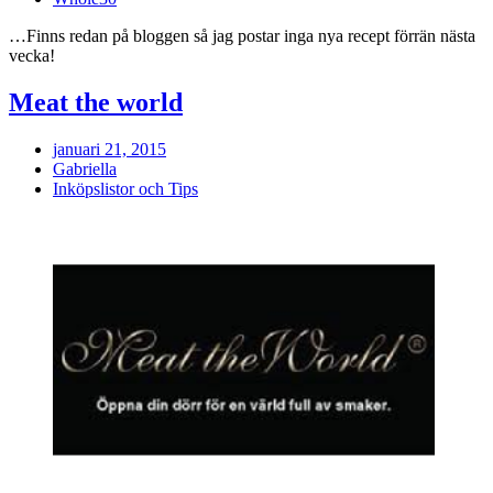
…Finns redan på bloggen så jag postar inga nya recept förrän nästa
vecka!
Meat the world
januari 21, 2015
Gabriella
Inköpslistor och Tips