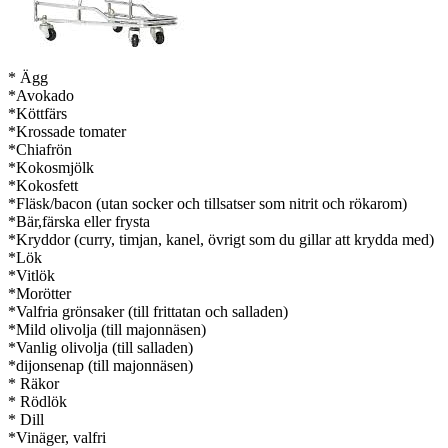
* Ägg
*Avokado
*Köttfärs
*Krossade tomater
*Chiafrön
*Kokosmjölk
*Kokosfett
*Fläsk/bacon (utan socker och tillsatser som nitrit och rökarom)
*Bär,färska eller frysta
*Kryddor (curry, timjan, kanel, övrigt som du gillar att krydda med)
*Lök
*Vitlök
*Morötter
*Valfria grönsaker (till frittatan och salladen)
*Mild olivolja (till majonnäsen)
*Vanlig olivolja (till salladen)
*dijonsenap (till majonnäsen)
* Räkor
* Rödlök
* Dill
*Vinäger, valfri