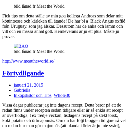
bild lånad fr Meat the World
Fick tips om detta ställe av min goa kollega Andreas som delar mitt
köttintresse och kärleken till ätande! De har bl a Black Angus oxfilé
från Uruguay, som jag älskar. Dessutom har de anka och lamm och
vilt och en massa annat gött. Hemleverans är ju ett plus! Måste ju
provas.
bild lånad fr Meat the World
http://www.meattheworld.se/
Förtydligande
januari 21, 2015
Gabriella
Inköpslistor och Tips
,
Whole30
Vissa dagar publicerar jag inte dagens recept. Detta beror på att de
redan finns under recepten sedan tidigare eller är så enkla att recept
är överflödiga, t ex tredje veckan, tisdagens recept på stekt torsk,
kokt potatis och örtmajonnäs. Om du har följt bloggen tidigare så vet
du redan hur man gör majonnäs (att blanda i örter är ju inte svårt),