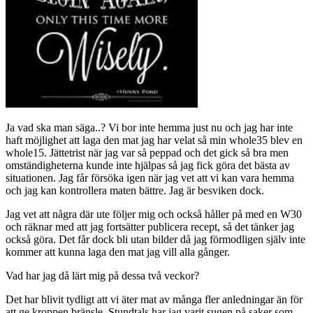
Ja vad ska man säga..? Vi bor inte hemma just nu och jag har inte
haft möjlighet att laga den mat jag har velat så min whole35 blev en
whole15. Jättetrist när jag var så peppad och det gick så bra men
omständigheterna kunde inte hjälpas så jag fick göra det bästa av
situationen. Jag får försöka igen när jag vet att vi kan vara hemma
och jag kan kontrollera maten bättre. Jag är besviken dock.
Jag vet att några där ute följer mig och också håller på med en W30
och räknar med att jag fortsätter publicera recept, så det tänker jag
också göra. Det får dock bli utan bilder då jag förmodligen själv inte
kommer att kunna laga den mat jag vill alla gånger.
Vad har jag då lärt mig på dessa två veckor?
Det har blivit tydligt att vi äter mat av många fler anledningar än för
att ge kroppen bränsle. Stundtals har jag varit sugen på saker som