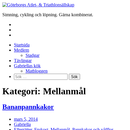
Skip
to
Simning, cykling och löpning. Gärna kombinerat.
content
Startsida
Medlem
Stadgar
Tävlingar
Gabriellas kök
Matbloggen
Sök
efter:
Kategori:
Mellanmål
Bananpannkakor
mars 5, 2014
Gabriella
Efterrätter
,
Frukost
,
Mellanmål
,
Pannkakor och våfflor