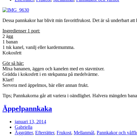
Dessa pannkakor har blivit min favoritfrukost. Det är så underbart att 
Ingredienser 1 port:
2 ägg
1 banan
1 tsk kanel, vanilj eller kardemumma.
Kokosfett
Gör så här:
Mixa bananen, äggen och kanelen med en stavmixer.
Grädda i kokosfett i en stekpanna på medelvärme.
Klart!
Servera med äppelmos, bär eller annan frukt.
Tips; Pannkakorna går att variera i oändlighet. Halvera mängden banan 
Äppelpannkaka
januari 13, 2014
Gabriella
Äggrätter
,
Efterrätter
,
Frukost
,
Mellanmål
,
Pannkakor och våffl