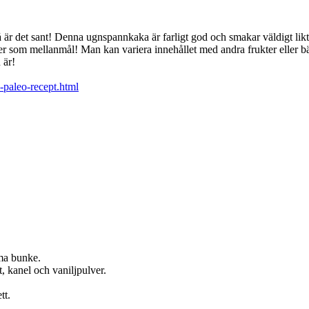
g så är det sant! Denna ugnspannkaka är farligt god och smakar väldigt lik
ller som mellanmål! Man kan variera innehållet med andra frukter eller b
 är!
-paleo-recept.html
ma bunke.
, kanel och vaniljpulver.
tt.