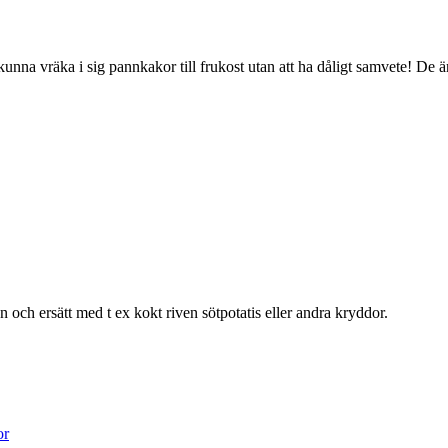
kunna vräka i sig pannkakor till frukost utan att ha dåligt samvete! De ä
och ersätt med t ex kokt riven sötpotatis eller andra kryddor.
or