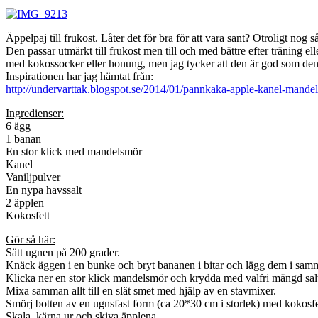
Äppelpaj till frukost. Låter det för bra för att vara sant? Otroligt no
Den passar utmärkt till frukost men till och med bättre efter träning e
med kokossocker eller honung, men jag tycker att den är god som den
Inspirationen har jag hämtat från:
http://undervarttak.blogspot.se/2014/01/pannkaka-apple-kanel-mandel
Ingredienser:
6 ägg
1 banan
En stor klick med mandelsmör
Kanel
Vaniljpulver
En nypa havssalt
2 äpplen
Kokosfett
Gör så här:
Sätt ugnen på 200 grader.
Knäck äggen i en bunke och bryt bananen i bitar och lägg dem i sam
Klicka ner en stor klick mandelsmör och krydda med valfri mängd salt
Mixa samman allt till en slät smet med hjälp av en stavmixer.
Smörj botten av en ugnsfast form (ca 20*30 cm i storlek) med kokosfe
Skala, kärna ur och skiva äpplena.