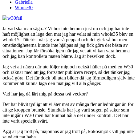
Gabriella
Whole30
Ja vad ska man säga..? Vi bor inte hemma just nu och jag har inte
haft möjlighet att laga den mat jag har velat så min whole35 blev en
whole15. Jättetrist när jag var så peppad och det gick så bra men
omständigheterna kunde inte hjälpas så jag fick göra det bästa av
situationen. Jag får försöka igen när jag vet att vi kan vara hemma
och jag kan kontrollera maten bättre. Jag är besviken dock.
Jag vet att några där ute följer mig och också håller på med en W30
och räknar med att jag fortsätter publicera recept, så det tänker jag
också göra. Det får dock bli utan bilder då jag förmodligen själv inte
kommer att kunna laga den mat jag vill alla gånger.
Vad har jag då lärt mig på dessa två veckor?
Det har blivit tydligt att vi äter mat av många fler anledningar än för
att ge kroppen bränsle. Stundtals har jag varit sugen på saker som
inte ingår i W30 men har kunnat hålla det under kontroll. Det har
inte varit speciellt svårt.
Ägg är jag trött på, majonnäs är jag trött på, kokosmjölk vill jag inte
se på ett tag haha.