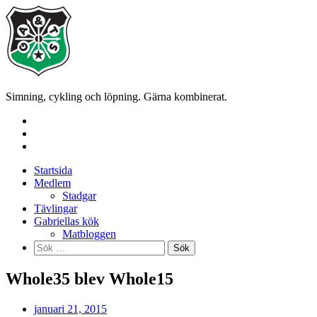
Skip
to
content
Simning, cykling och löpning. Gärna kombinerat.
Startsida
Medlem
Stadgar
Tävlingar
Gabriellas kök
Matbloggen
Sök
efter:
Whole35 blev Whole15
januari 21, 2015