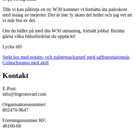
Tills vi kan påbörja en ny W30 kommer vi fortsätta äta paleokost
med inslag av mejerier. Det är inte fy skam det heller och jag vet att
vi mår bra av det.
Om du håller på med din W30 utmaning, fortsätt jobba! Berätta
gärna vilka hälsofördelar du upptäckt!
Lycka till!
Inläggsnavigering
Stekt lax med potatis- och palsternackspuré med saffransmajonnäs
Gulaschsoppa med aioli
Kontakt
E-Post:
info@trigronsvart.com
Organisationsnummer:
802470-9647
Föreningsnummer RF:
46160-66