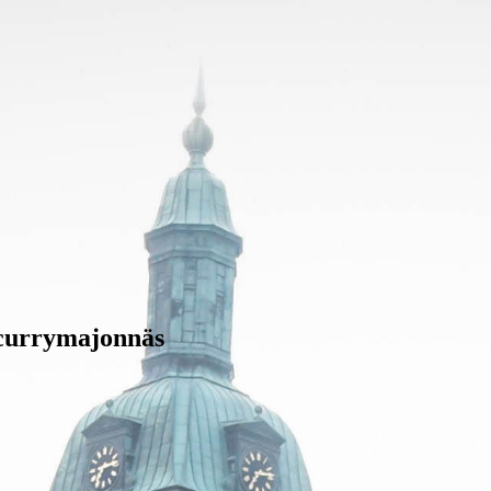
 currymajonnäs