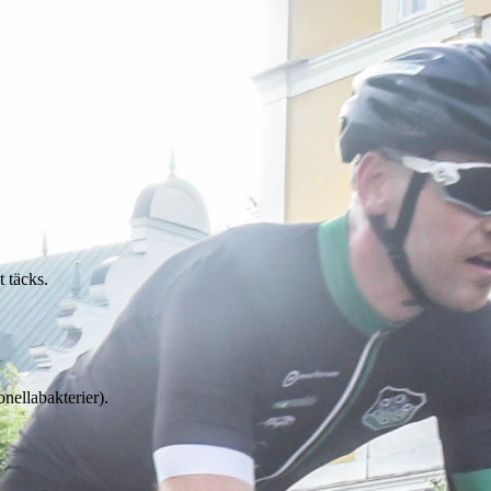
t täcks.
nellabakterier).