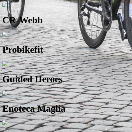
CR-Webb
Probikefit
Guided Heroes
Enoteca Maglia