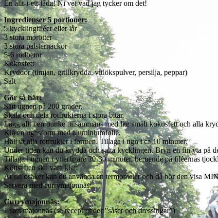
En allt-i-ett-låda! Ni vet vad jag tycker om det!
Ingredienser 5 portioner:
5 kycklingfiléer eller lår
3 stora morötter
3 stora palsternackor
5-6 rödbetor
Kokosfett
Kryddor (timjan, grillkrydda, vitlökspulver, persilja, peppar)
Salt
Gör så här:
Sätt ugnen på 200 grader.
Skala och dela rotfrukterna i stora bitar.
Lägg allt i en bunke tillsammans med lite smält kokosfett och alla kryd
Klä en ugnsform med aluminiumfolie.
Häll ut alla rotfrukter i formen. Tillaga i ugn i ca 10 minuter.
Under tiden kan du krydda och salta kycklingen. Bryn en fin yta på d
Tillaga i ugnen i ytterligare 20-30 minuter, beroende på filéernas tjock
Köttsaften ska vara klar.
Är du osäker kan du använda en termometer och då bör den visa MINST
Servera med currymajonnäs!
Currymajonnäs:
1 sats majonnäs (se recept under ”såser och dressingar”)