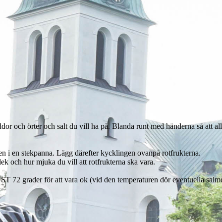
dor och örter och salt du vill ha på. Blanda runt med händerna så att all
en i en stekpanna. Lägg därefter kycklingen ovanpå rotfrukterna.
lek och hur mjuka du vill att rotfrukterna ska vara.
 72 grader för att vara ok (vid den temperaturen dör eventuella salmo