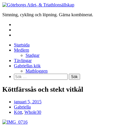
Skip
to
Simning, cykling och löpning. Gärna kombinerat.
content
Startsida
Medlem
Stadgar
Tävlingar
Gabriellas kök
Matbloggen
Sök
efter:
Köttfärssås och stekt vitkål
januari 5, 2015
Gabriella
Kött
,
Whole30