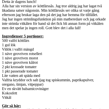
Detta är dagens lunch!
Alla har sin version av köttfärssås. Jag tror aldrig jag har lagat två
likadana satser någonsin. Min köttfärssås ser olika ut varje gång
eftersom jag brukar laga den på det jag har hemma för tillfället.
Jag har ingen strimlingsfunktion på min matberedare och jag orkade
inte strimla vitkålen för hand så det fick bli annan form på vitkålen
men det spelar ju ingen roll. Gott blev det i alla fall!
Ingredienser 5 portioner:
500 valfri köttfärs
1 gul lök
Vitlök i valfri mängd
1 näve grovriven rotselleri
1 näve grovriven morot
1 näve grovriven kålrot
2 pkt krossade tomater
1 pkt passerade tomater
Lite vatten att späda med
Valfria kryddor och salt (jag tog spiskummin, paprikapulver,
oregano, timjan, vitpeppar)
Ev en skvätt balsamicovinäger
Kokosfett
Vitkål
Gör så här: