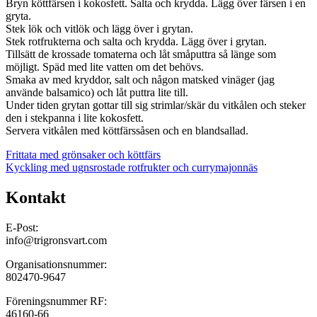
Bryn köttfärsen i kokosfett. Salta och krydda. Lägg över färsen i en
gryta.
Stek lök och vitlök och lägg över i grytan.
Stek rotfrukterna och salta och krydda. Lägg över i grytan.
Tillsätt de krossade tomaterna och låt småputtra så länge som
möjligt. Späd med lite vatten om det behövs.
Smaka av med kryddor, salt och någon matsked vinäger (jag
använde balsamico) och låt puttra lite till.
Under tiden grytan gottar till sig strimlar/skär du vitkålen och steker
den i stekpanna i lite kokosfett.
Servera vitkålen med köttfärssåsen och en blandsallad.
Inläggsnavigering
Frittata med grönsaker och köttfärs
Kyckling med ugnsrostade rotfrukter och currymajonnäs
Kontakt
E-Post:
info@trigronsvart.com
Organisationsnummer:
802470-9647
Föreningsnummer RF:
46160-66