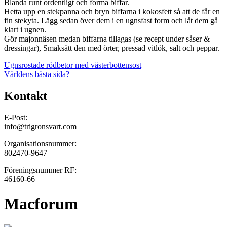
Blanda runt ordentligt och forma biffar.
Hetta upp en stekpanna och bryn biffarna i kokosfett så att de får en
fin stekyta. Lägg sedan över dem i en ugnsfast form och låt dem gå
klart i ugnen.
Gör majonnäsen medan biffarna tillagas (se recept under såser &
dressingar), Smaksätt den med örter, pressad vitlök, salt och peppar.
Inläggsnavigering
Ugnsrostade rödbetor med västerbottensost
Världens bästa sida?
Kontakt
E-Post:
info@trigronsvart.com
Organisationsnummer:
802470-9647
Föreningsnummer RF:
46160-66
Macforum