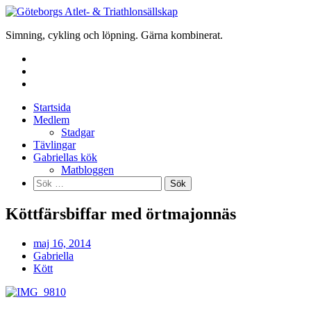
Skip
to
Simning, cykling och löpning. Gärna kombinerat.
content
Startsida
Medlem
Stadgar
Tävlingar
Gabriellas kök
Matbloggen
Sök
efter:
Köttfärsbiffar med örtmajonnäs
maj 16, 2014
Gabriella
Kött