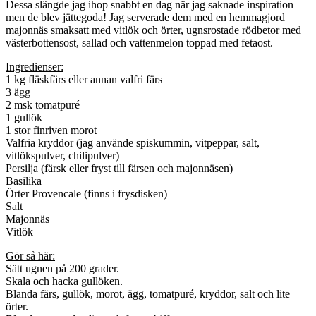
Dessa slängde jag ihop snabbt en dag när jag saknade inspiration
men de blev jättegoda! Jag serverade dem med en hemmagjord
majonnäs smaksatt med vitlök och örter, ugnsrostade rödbetor med
västerbottensost, sallad och vattenmelon toppad med fetaost.
Ingredienser:
1 kg fläskfärs eller annan valfri färs
3 ägg
2 msk tomatpuré
1 gullök
1 stor finriven morot
Valfria kryddor (jag använde spiskummin, vitpeppar, salt,
vitlökspulver, chilipulver)
Persilja (färsk eller fryst till färsen och majonnäsen)
Basilika
Örter Provencale (finns i frysdisken)
Salt
Majonnäs
Vitlök
Gör så här:
Sätt ugnen på 200 grader.
Skala och hacka gullöken.
Blanda färs, gullök, morot, ägg, tomatpuré, kryddor, salt och lite
örter.