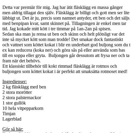
Detta var premiär för mig. Jag har ätit fläsklägg en massa gånger
men aldrig tillagat den själv. Fläsklägg är billigt och gott men ser lite
läbbigt ut. Det är ju, precis som namnet antyder, ett ben och det säljs
med benpipan kvar, samt skinnet på. Tillagningen är enkel men tar
tid. Jag kokade mitt kött i tre timmar på 1an-2an på spisen.
Sedan ska man ju rensa ut ben och skinn och helt plötsligt var det
inte så mycket kött som man trodde! Det smakar dock fantastiskt
och vattnet som köttet kokat i blir en underbart god buljong som du t
ex kan reducera (koka ner) och göra sås på eller använda som bas
till en soppa eller gryta. Buljongen går dessutom att frysa ner och ta
fram när det behövs.
Ett klassiskt tillbehör till kokt rimmad fläsklägg är rotmos och
buljongen som köttet kokat i är perfekt att smaksätta rotmoset med!
Ingredienser:
2 kg fläsklägg med ben
2 stora morötter
2 stora palsternackor
1 stor gullök
10 hela vitpepparkorn
Timjan
Lagerblad
Gör så här: