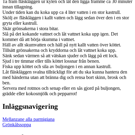
Ta fram fläskläggen ur kylen och låt den ligga framme ca 30 minuter
innan tillagning.
Under tiden kan du koka upp ca 4 liter vatten i en stor kastrull.
Skölj av fläskläggen i kallt vatten och lägg sedan över den i en stor
gryta eller kastrull.
Skär grönsakerna i stora bitar.
Slå på det kokande vattnet och låt vattnet koka upp igen. Det
kommer då att börja skumma i vattnet.
Häll av allt skumvatten och häll på nytt kallt vatten över köttet.
Tillsätt grönsakerna och kryddorna och låt vattnet koka upp.
Sänk sedan värmen så att vätskan sjuder och lägg på ett lock.
Sjud i tre timmar eller tills köttet lossnar från benen.
Fiska upp köttet och sila av buljongen i en annan kastrull.
Låt fläskläggen svalna tillräckligt för att du ska kunna hantera den
med händerna utan att bränna dig och rensa bort skinn, brosk och
ben.
Servera med rotmos och senap eller en sås gjord på buljongen,
grädde eller kokosmjölk och pepparrot!
Inläggsnavigering
Mellanzane alla parmigiana
Grönkålssoppa