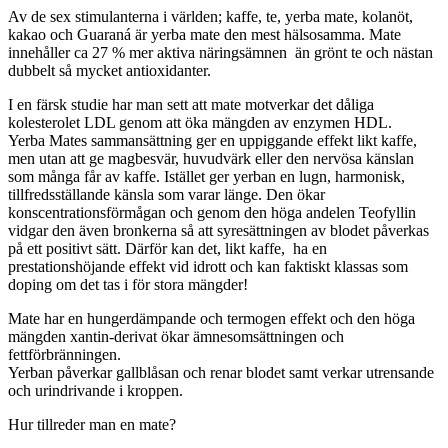
Av de sex stimulanterna i världen; kaffe, te, yerba mate, kolanöt,
kakao och Guaraná är yerba mate den mest hälsosamma. Mate
innehåller ca 27 % mer aktiva näringsämnen än grönt te och nästan
dubbelt så mycket antioxidanter.
I en färsk studie har man sett att mate motverkar det dåliga
kolesterolet LDL genom att öka mängden av enzymen HDL.
Yerba Mates sammansättning ger en uppiggande effekt likt kaffe,
men utan att ge magbesvär, huvudvärk eller den nervösa känslan
som många får av kaffe. Istället ger yerban en lugn, harmonisk,
tillfredsställande känsla som varar länge. Den ökar
konscentrationsförmågan och genom den höga andelen Teofyllin
vidgar den även bronkerna så att syresättningen av blodet påverkas
på ett positivt sätt. Därför kan det, likt kaffe, ha en
prestationshöjande effekt vid idrott och kan faktiskt klassas som
doping om det tas i för stora mängder!
Mate har en hungerdämpande och termogen effekt och den höga
mängden xantin-derivat ökar ämnesomsättningen och
fettförbränningen.
Yerban påverkar gallblåsan och renar blodet samt verkar utrensande
och urindrivande i kroppen.
Hur tillreder man en mate?