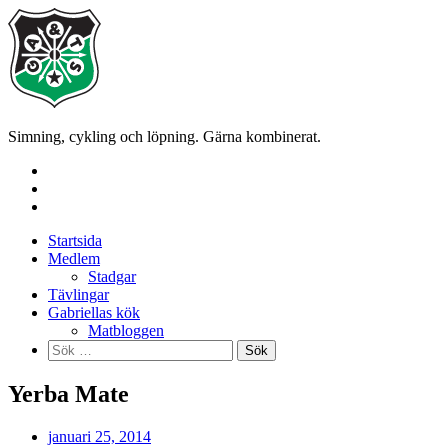
Skip
to
content
Simning, cykling och löpning. Gärna kombinerat.
Startsida
Medlem
Stadgar
Tävlingar
Gabriellas kök
Matbloggen
Sök
efter:
Yerba Mate
januari 25, 2014