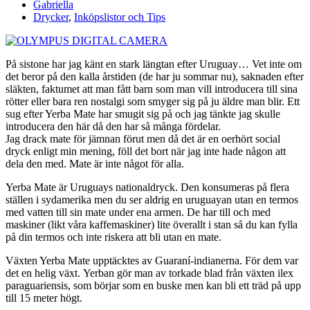
Gabriella
Drycker
,
Inköpslistor och Tips
På sistone har jag känt en stark längtan efter Uruguay… Vet inte om
det beror på den kalla årstiden (de har ju sommar nu), saknaden efter
släkten, faktumet att man fått barn som man vill introducera till sina
rötter eller bara ren nostalgi som smyger sig på ju äldre man blir. Ett
sug efter Yerba Mate har smugit sig på och jag tänkte jag skulle
introducera den här då den har så många fördelar.
Jag drack mate för jämnan förut men då det är en oerhört social
dryck enligt min mening, föll det bort när jag inte hade någon att
dela den med. Mate är inte något för alla.
Yerba Mate är Uruguays nationaldryck. Den konsumeras på flera
ställen i sydamerika men du ser aldrig en uruguayan utan en termos
med vatten till sin mate under ena armen. De har till och med
maskiner (likt våra kaffemaskiner) lite överallt i stan så du kan fylla
på din termos och inte riskera att bli utan en mate.
Växten Yerba Mate upptäcktes av Guaraní-indianerna. För dem var
det en helig växt. Yerban gör man av torkade blad från växten ilex
paraguariensis, som börjar som en buske men kan bli ett träd på upp
till 15 meter högt.