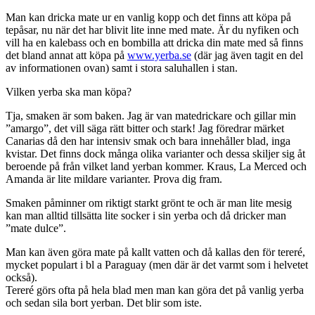
Man kan dricka mate ur en vanlig kopp och det finns att köpa på
tepåsar, nu när det har blivit lite inne med mate. Är du nyfiken och
vill ha en kalebass och en bombilla att dricka din mate med så finns
det bland annat att köpa på
www.yerba.se
(där jag även tagit en del
av informationen ovan) samt i stora saluhallen i stan.
Vilken yerba ska man köpa?
Tja, smaken är som baken. Jag är van matedrickare och gillar min
”amargo”, det vill säga rätt bitter och stark! Jag föredrar märket
Canarias då den har intensiv smak och bara innehåller blad, inga
kvistar. Det finns dock många olika varianter och dessa skiljer sig åt
beroende på från vilket land yerban kommer. Kraus, La Merced och
Amanda är lite mildare varianter. Prova dig fram.
Smaken påminner om riktigt starkt grönt te och är man lite mesig
kan man alltid tillsätta lite socker i sin yerba och då dricker man
”mate dulce”.
Man kan även göra mate på kallt vatten och då kallas den för tereré,
mycket populart i bl a Paraguay (men där är det varmt som i helvetet
också).
Tereré görs ofta på hela blad men man kan göra det på vanlig yerba
och sedan sila bort yerban. Det blir som iste.