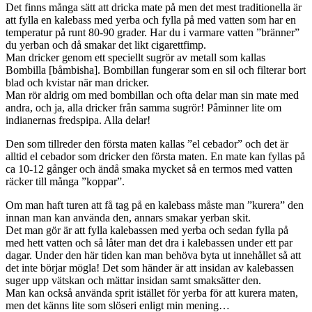
Det finns många sätt att dricka mate på men det mest traditionella är
att fylla en kalebass med yerba och fylla på med vatten som har en
temperatur på runt 80-90 grader. Har du i varmare vatten ”bränner”
du yerban och då smakar det likt cigarettfimp.
Man dricker genom ett speciellt sugrör av metall som kallas
Bombilla [båmbisha]. Bombillan fungerar som en sil och filterar bort
blad och kvistar när man dricker.
Man rör aldrig om med bombillan och ofta delar man sin mate med
andra, och ja, alla dricker från samma sugrör! Påminner lite om
indianernas fredspipa. Alla delar!
Den som tillreder den första maten kallas ”el cebador” och det är
alltid el cebador som dricker den första maten. En mate kan fyllas på
ca 10-12 gånger och ändå smaka mycket så en termos med vatten
räcker till många ”koppar”.
Om man haft turen att få tag på en kalebass måste man ”kurera” den
innan man kan använda den, annars smakar yerban skit.
Det man gör är att fylla kalebassen med yerba och sedan fylla på
med hett vatten och så låter man det dra i kalebassen under ett par
dagar. Under den här tiden kan man behöva byta ut innehållet så att
det inte börjar mögla! Det som händer är att insidan av kalebassen
suger upp vätskan och mättar insidan samt smaksätter den.
Man kan också använda sprit istället för yerba för att kurera maten,
men det känns lite som slöseri enligt min mening…