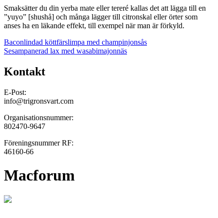
Smaksätter du din yerba mate eller tereré kallas det att lägga till en
”yuyo” [shushå] och många lägger till citronskal eller örter som
anses ha en läkande effekt, till exempel när man är förkyld.
Inläggsnavigering
Baconlindad köttfärslimpa med champinjonsås
Sesampanerad lax med wasabimajonnäs
Kontakt
E-Post:
info@trigronsvart.com
Organisationsnummer:
802470-9647
Föreningsnummer RF:
46160-66
Macforum