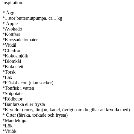
inspiration.
* Ägg
*1 stor butternutpumpa, ca 1 kg
* Äpple
*Avokado
*Köttfärs
*Krossade tomater
*Vitkål
*Chiafrön
*Kokosmjölk
*Blomkål
*Kokosfett
*Torsk
*Lax
*Fläsk/bacon (utan socker)
*Tonfisk i vatten
*Sötpotatis
*Rödbetor
*Bär,färska eller frysta
*Kryddor (curry, timjan, kanel, övrigt som du gillar att krydda med)
* Örter (färska, torkade och frysta)
*Mandelmjöl
*Lök
*Vitlök