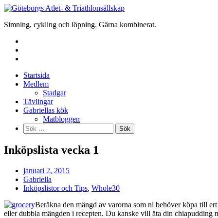
Skip
to
Simning, cykling och löpning. Gärna kombinerat.
content
Startsida
Medlem
Stadgar
Tävlingar
Gabriellas kök
Matbloggen
Sök
efter:
Inköpslista vecka 1
januari 2, 2015
Gabriella
Inköpslistor och Tips
,
Whole30
Beräkna den mängd av varorna som ni behöver köpa till ert 
eller dubbla mängden i recepten. Du kanske vill äta din chiapudding me