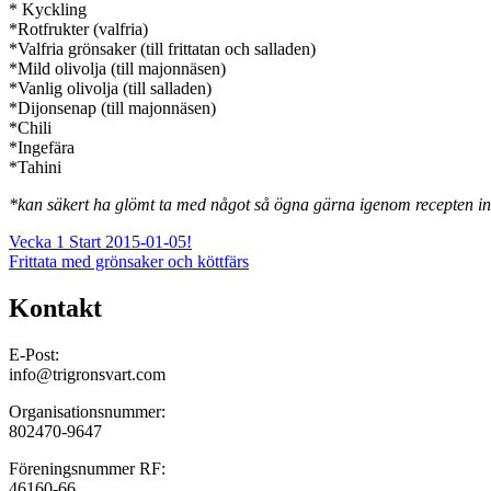
* Kyckling
*Rotfrukter (valfria)
*Valfria grönsaker (till frittatan och salladen)
*Mild olivolja (till majonnäsen)
*Vanlig olivolja (till salladen)
*Dijonsenap (till majonnäsen)
*Chili
*Ingefära
*Tahini
*kan säkert ha glömt ta med något så ögna gärna igenom recepten in
Inläggsnavigering
Vecka 1 Start 2015-01-05!
Frittata med grönsaker och köttfärs
Kontakt
E-Post:
info@trigronsvart.com
Organisationsnummer:
802470-9647
Föreningsnummer RF:
46160-66